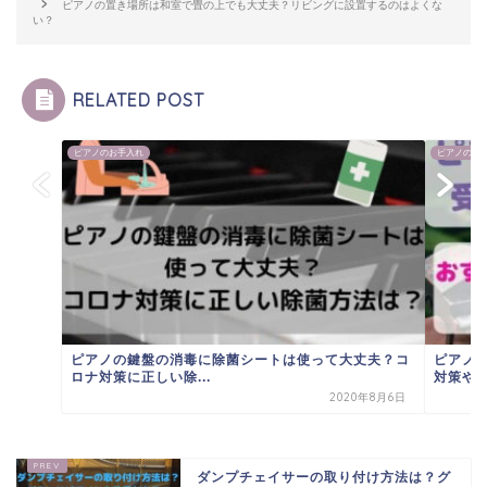
ピアノの置き場所は和室で畳の上でも大丈夫？リビングに設置するのはよくな
い？
RELATED POST
ピアノのお手入れ
ピアノのお
ピアノの鍵盤の消毒に除菌シートは使って大丈夫？コ
ピアノ
ロナ対策に正しい除...
対策や音
2020年8月6日
ダンプチェイサーの取り付け方法は？グ