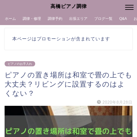
高橋ピアノ調律
ホーム
調律・修理
調律予約
出張エリア
ブログ一覧
Q&A
本ページはプロモーションが含まれています
ピアノのお手入れ
ピアノの置き場所は和室で畳の上でも
大丈夫？リビングに設置するのはよ
くない？
2020年8月28日