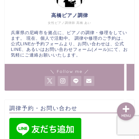
高橋ピアノ調律
ホーム
女性ピアノ調律師 高橋 あい
兵庫県の尼崎市を拠点に、ピアノの調律・修理をしてい
ます。 現在、個人で活動中。 調律や修理のご予約は、
調律・修理
公式LINEか予約フォームより、お問い合わせは、公式
LINE、あるいはお問い合わせフォーム(メール)にて、お
気軽にご連絡お願いいたします。
調律予約
＼ Follow me ／
出張エリア
調律予約・お問い合わせ
MENU