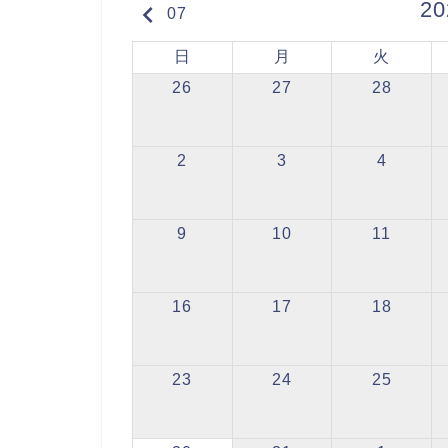
2
keyboard_arrow_left
07
日
月
火
26
27
28
2
3
4
9
10
11
16
17
18
23
24
25