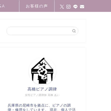
&A
お客様の声
高橋ピアノ調律
女性ピアノ調律師 高橋 あい
兵庫県の尼崎市を拠点に、ピアノの調
律・修理をしています。 現在、個人で活