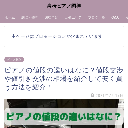
高橋ピアノ調律
ホーム
調律・修理
調律予約
出張エリア
ブログ一覧
Q&A
本ページはプロモーションが含まれています
ピアノ購入
ピアノの値段の違いはなに？値段交渉
や値引き交渉の相場を紹介して安く買
う方法を紹介！
2021年7月17日