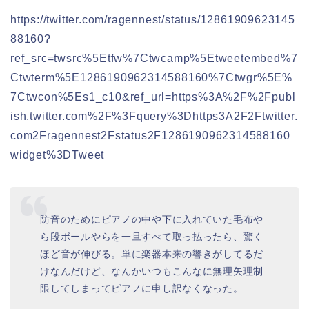
https://twitter.com/ragennest/status/12861909623145
88160?
ref_src=twsrc%5Etfw%7Ctwcamp%5Etweetembed%7
Ctwterm%5E1286190962314588160%7Ctwgr%5E%
7Ctwcon%5Es1_c10&ref_url=https%3A%2F%2Fpubl
ish.twitter.com%2F%3Fquery%3Dhttps3A2F2Ftwitter.
com2Fragennest2Fstatus2F1286190962314588160
widget%3DTweet
防音のためにピアノの中や下に入れていた毛布や
ら段ボールやらを一旦すべて取っ払ったら、驚く
ほど音が伸びる。単に楽器本来の響きがしてるだ
けなんだけど、なんかいつもこんなに無理矢理制
限してしまってピアノに申し訳なくなった。