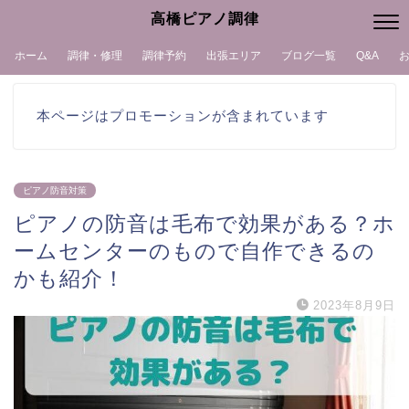
高橋ピアノ調律
ホーム
調律・修理
調律予約
出張エリア
ブログ一覧
Q&A
本ページはプロモーションが含まれています
ピアノ防音対策
ピアノの防音は毛布で効果がある？ホ
ームセンターのもので自作できるの
かも紹介！
2023年8月9日